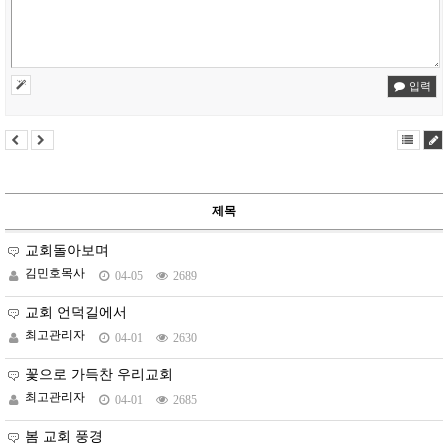
입력
제목
교회돌아보며
김민호목사
04-05
2689
교회 언덕길에서
최고관리자
04-01
2630
꽃으로 가득찬 우리교회
최고관리자
04-01
2685
봄 교회 풍경