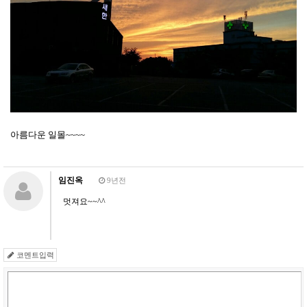
아름다운 일몰~~~~
임진옥
9년전
멋져요~~^^
코멘트입력