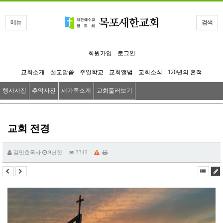
메뉴
검색
회원가입
로그인
교회소개
설교말씀
주일학교
교회앨범
교회소식
120년의 흔적
행사사진
추억사진
새가족소개
교회둘러보기
교회 전경
김민호목사
9년전
3342