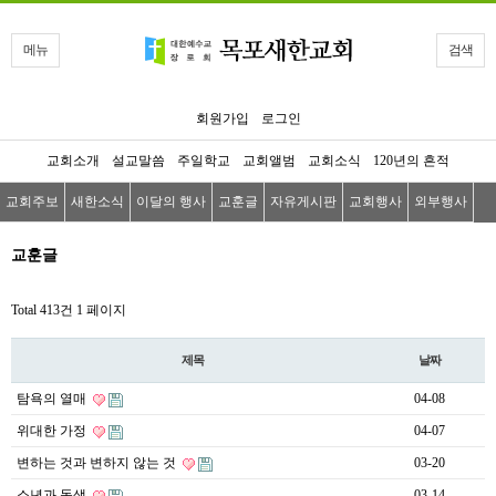
메뉴
검색
회원가입
로그인
교회소개
설교말씀
주일학교
교회앨범
교회소식
120년의 흔적
교회주보
새한소식
이달의 행사
교훈글
자유게시판
교회행사
외부행사
교훈글
Total 413건
1 페이지
제목
날짜
탐욕의 열매
04-08
위대한 가정
04-07
변하는 것과 변하지 않는 것
03-20
소년과 동생
03-14