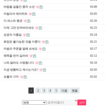
바람을 길들인 풍차 소년
03-09
어밀리아 에어하트
03-05
더 퍼스트 펭귄
02-26
이제 그만 던져버리세요
02-25
성공의 지름길
02-24
희망은 불가능한 것을 이룬다
02-21
마법의 주문을 말해 보세요
02-17
체력을 먼저 길러라
02-12
나와 달라도 사랑합니다
02-10
지금 방황하고 계시는가요?
02-05
보물의 가치
02-02
1
2
3
4
5
다음
맨끝