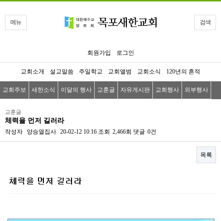
메뉴
검색
회원가입
로그인
교회소개
설교말씀
주일학교
교회앨범
교회소식
120년의 흔적
교회주보
새한소식
이달의 행사
교훈글
자유게시판
교회행사
외부행사
교훈글
체력을 먼저 길러라
작성자
양승열집사
20-02-12 10:16
조회
2,466회
댓글
0건
목록
본문