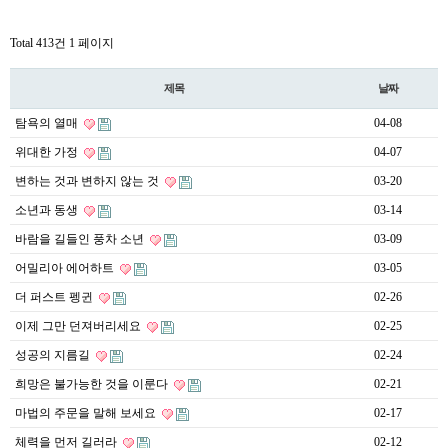
Total 413건
1 페이지
제목
날짜
탐욕의 열매
04-08
위대한 가정
04-07
변하는 것과 변하지 않는 것
03-20
소년과 동생
03-14
바람을 길들인 풍차 소년
03-09
어밀리아 에어하트
03-05
더 퍼스트 펭귄
02-26
이제 그만 던져버리세요
02-25
성공의 지름길
02-24
희망은 불가능한 것을 이룬다
02-21
마법의 주문을 말해 보세요
02-17
체력을 먼저 길러라
02-12