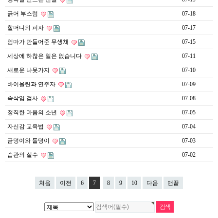
긁어 부스럼
07-18
할머니의 피자
07-17
엄마가 만들어준 무생채
07-15
세상에 하찮은 일은 없습니다
07-11
새로운 나뭇가지
07-10
바이올린과 연주자
07-09
속삭임 검사
07-08
정직한 마음의 소년
07-05
자신감 교육법
07-04
금덩이와 돌덩이
07-03
습관의 실수
07-02
처음
이전
6
7
8
9
10
다음
맨끝