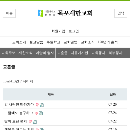
메뉴
검색
회원가입
로그인
교회소개
설교말씀
주일학교
교회앨범
교회소식
120년의 흔적
교회주보
새한소식
이달의 행사
교훈글
자유게시판
교회행사
외부행사
교훈글
Total 413건
7 페이지
제목
날짜
앞 사람만 따라가다
07-26
그럼에도 불구하고
07-24
딸이 보낸 편지
07-22
행복을 만드는 친절
07-19