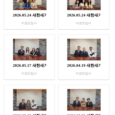
2026.05.24 새한새가족
2026.05.24 새한새가족
이경진집사
이경진집사
2026.05.17 새한새가족
2026.04.19 새한새가족
이경진집사
이경진집사