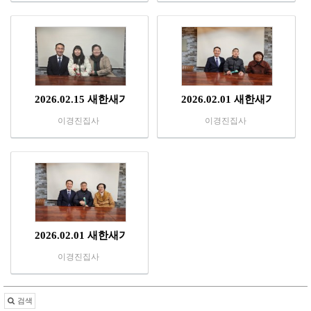
2026.02.15 새한새가족
2026.02.01 새한새가족
이경진집사
이경진집사
2026.02.01 새한새가족
이경진집사
검색