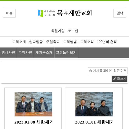
메뉴
검색
회원가입
로그인
교회소개
설교말씀
주일학교
교회앨범
교회소식
120년의 흔적
행사사진
추억사진
새가족소개
교회둘러보기
총 게시물 208건, 최근 0 건
글쓰기
2023.01.08 새한새가족
2023.01.01 새한새가족