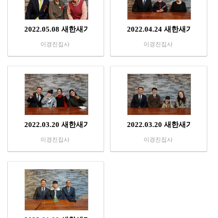
2022.05.08 새한새가족
2022.04.24 새한새가족
이경진집사
이경진집사
2022.03.20 새한새가족
2022.03.20 새한새가족
이경진집사
이경진집사