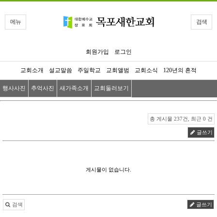
메뉴
검색
회원가입
로그인
교회소개
설교말씀
주일학교
교회앨범
교회소식
120년의 흔적
행사사진
추억사진
새가족소개
교회둘러보기
총 게시물 237건, 최근 0 건
글쓰기
게시물이 없습니다.
검색
글쓰기