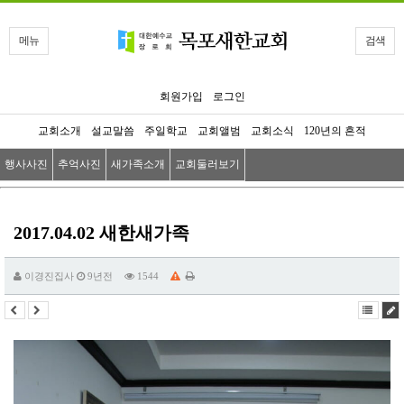
메뉴
검색
회원가입
로그인
교회소개
설교말씀
주일학교
교회앨범
교회소식
120년의 흔적
행사사진
추억사진
새가족소개
교회둘러보기
2017.04.02 새한새가족
이경진집사
9년전
1544