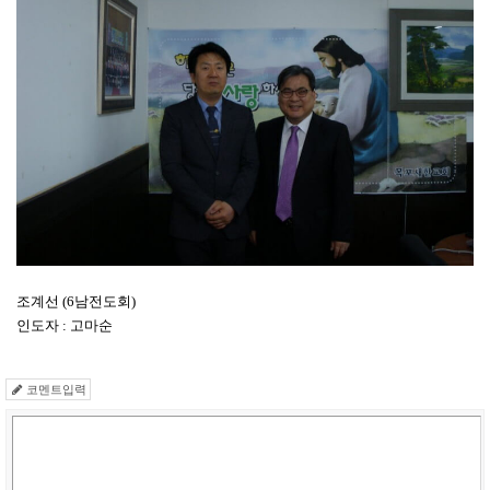
조계선 (6남전도회)
인도자 : 고마순
코멘트입력